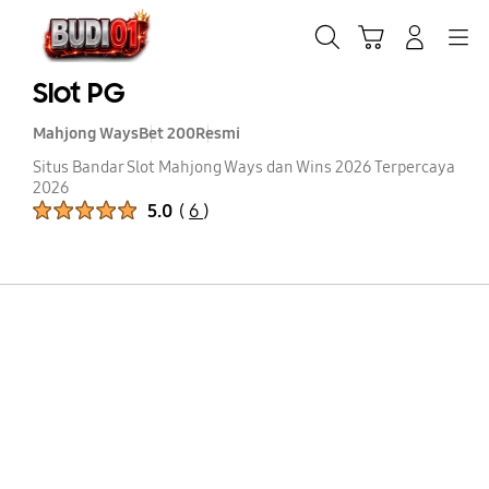
Skip
to
Cari
Troli
Login
Navigation
content
Slot PG
Mahjong Ways
Bet 200
Resmi
Situs Bandar Slot Mahjong Ways dan Wins 2026 Terpercaya
2026
Peringkat Produk :
5.0
(
6
)
Jumlah Peringkat :