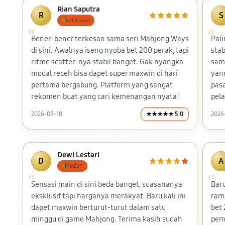
Rian Saputra
R
S
Surabaya
Bener-bener terkesan sama seri Mahjong Ways
Pal
di sini. Awalnya iseng nyoba bet 200 perak, tapi
stab
ritme scatter-nya stabil banget. Gak nyangka
sama
modal receh bisa dapet super maxwin di hari
yan
pertama bergabung. Platform yang sangat
pas
rekomen buat yang cari kemenangan nyata!
pel
2026-03-10
★★★★★ 5.0
2026
Dewi Lestari
D
A
Medan
Sensasi main di sini beda banget, suasananya
Baru
eksklusif tapi harganya merakyat. Baru kali ini
ram
dapet maxwin berturut-turut dalam satu
bet
minggu di game Mahjong. Terima kasih sudah
pema