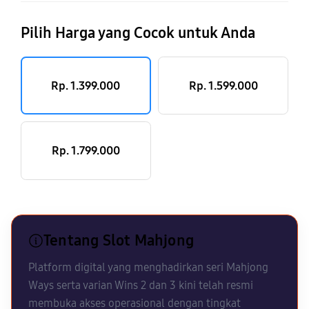
Pilih Harga yang Cocok untuk Anda
Rp. 1.399.000
Rp. 1.599.000
Rp. 1.799.000
Tentang Slot Mahjong
Platform digital yang menghadirkan seri Mahjong
Ways serta varian Wins 2 dan 3 kini telah resmi
membuka akses operasional dengan tingkat