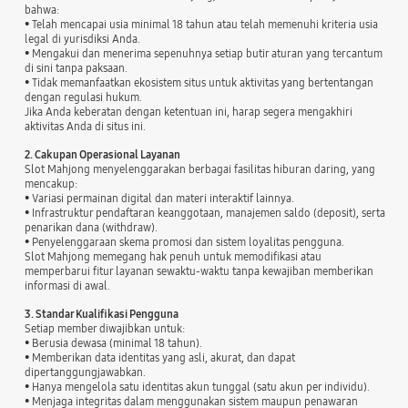
bahwa:
• Telah mencapai usia minimal 18 tahun atau telah memenuhi kriteria usia
legal di yurisdiksi Anda.
• Mengakui dan menerima sepenuhnya setiap butir aturan yang tercantum
di sini tanpa paksaan.
• Tidak memanfaatkan ekosistem situs untuk aktivitas yang bertentangan
dengan regulasi hukum.
Jika Anda keberatan dengan ketentuan ini, harap segera mengakhiri
aktivitas Anda di situs ini.
2. Cakupan Operasional Layanan
Slot Mahjong menyelenggarakan berbagai fasilitas hiburan daring, yang
mencakup:
• Variasi permainan digital dan materi interaktif lainnya.
• Infrastruktur pendaftaran keanggotaan, manajemen saldo (deposit), serta
penarikan dana (withdraw).
• Penyelenggaraan skema promosi dan sistem loyalitas pengguna.
Slot Mahjong memegang hak penuh untuk memodifikasi atau
memperbarui fitur layanan sewaktu-waktu tanpa kewajiban memberikan
informasi di awal.
3. Standar Kualifikasi Pengguna
Setiap member diwajibkan untuk:
• Berusia dewasa (minimal 18 tahun).
• Memberikan data identitas yang asli, akurat, dan dapat
dipertanggungjawabkan.
• Hanya mengelola satu identitas akun tunggal (satu akun per individu).
• Menjaga integritas dalam menggunakan sistem maupun penawaran