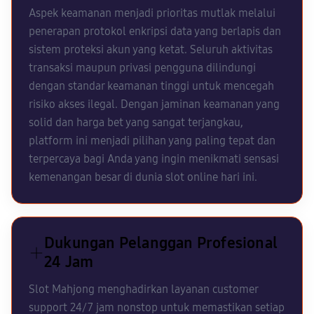
Aspek keamanan menjadi prioritas mutlak melalui
penerapan protokol enkripsi data yang berlapis dan
sistem proteksi akun yang ketat. Seluruh aktivitas
transaksi maupun privasi pengguna dilindungi
dengan standar keamanan tinggi untuk mencegah
risiko akses ilegal. Dengan jaminan keamanan yang
solid dan harga bet yang sangat terjangkau,
platform ini menjadi pilihan yang paling tepat dan
terpercaya bagi Anda yang ingin menikmati sensasi
kemenangan besar di dunia slot online hari ini.
Dukungan Pelanggan Profesional
24 Jam
Slot Mahjong menghadirkan layanan customer
support 24/7 jam nonstop untuk memastikan setiap